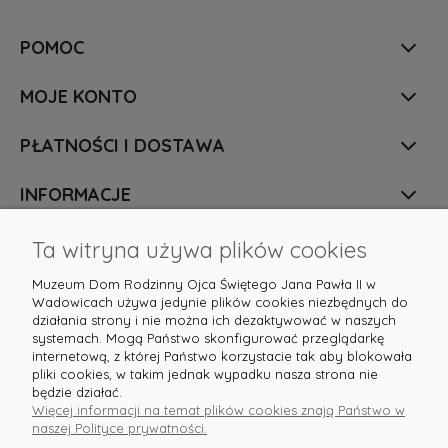
POMOC
MOJE KONTO
PŁATNOŚCI I DOSTAWA
INFORMACJE
O NAS
Ta witryna używa plików cookies
Muzeum Dom Rodzinny Ojca Świętego Jana Pawła II w
Wadowicach używa jedynie plików cookies niezbędnych do
działania strony i nie można ich dezaktywować w naszych
systemach. Mogą Państwo skonfigurować przeglądarkę
internetową, z której Państwo korzystacie tak aby blokowała
pliki cookies, w takim jednak wypadku nasza strona nie
Masz pytania? Służymy pomocą! Skontaktuj się z
będzie działać.
nami:
sklep@domjp2.pl
lub tel.
+48 513 608 631
Więcej informacji na temat plików cookies znają Państwo w
naszej Polityce prywatności.