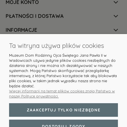
MOJE KONTO
PŁATNOŚCI I DOSTAWA
INFORMACJE
O NAS
Ta witryna używa plików cookies
Muzeum Dom Rodzinny Ojca Świętego Jana Pawła II w
Wadowicach używa jedynie plików cookies niezbędnych do
działania strony i nie można ich dezaktywować w naszych
systemach. Mogą Państwo skonfigurować przeglądarkę
internetową, z której Państwo korzystacie tak aby blokowała
pliki cookies, w takim jednak wypadku nasza strona nie
Masz pytania? Służymy pomocą! Skontaktuj się z
będzie działać.
nami:
sklep@domjp2.pl
lub tel.
+48 513 608 631
Więcej informacji na temat plików cookies znają Państwo w
naszej Polityce prywatności.
ZAAKCEPTUJ TYLKO NIEZBĘDNE
POKAŻ PEŁNĄ WERSJĘ STRONY
DOSTOSUJ ZGODY