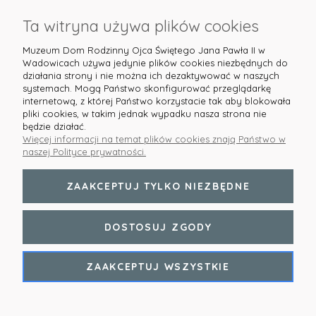
O NAS
Ta witryna używa plików cookies
Muzeum Dom Rodzinny Ojca Świętego Jana Pawła II w
Wadowicach używa jedynie plików cookies niezbędnych do
działania strony i nie można ich dezaktywować w naszych
systemach. Mogą Państwo skonfigurować przeglądarkę
internetową, z której Państwo korzystacie tak aby blokowała
pliki cookies, w takim jednak wypadku nasza strona nie
Masz pytania? Służymy pomocą! Skontaktuj się z
będzie działać.
nami:
sklep@domjp2.pl
lub tel.
+48 513 608 631
Więcej informacji na temat plików cookies znają Państwo w
naszej Polityce prywatności.
ZAAKCEPTUJ TYLKO NIEZBĘDNE
POKAŻ PEŁNĄ WERSJĘ STRONY
DOSTOSUJ ZGODY
Sklep internetowy Shoper.pl
ZAAKCEPTUJ WSZYSTKIE