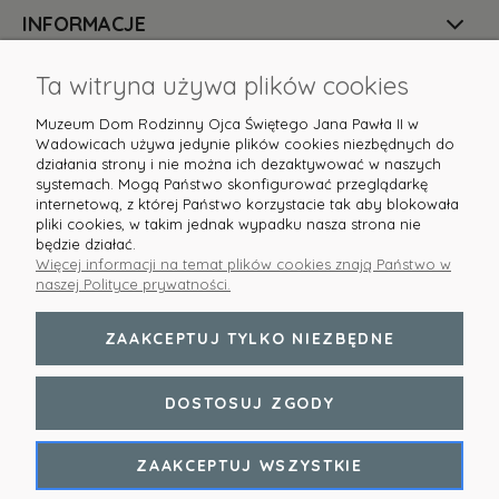
INFORMACJE
O NAS
Ta witryna używa plików cookies
Muzeum Dom Rodzinny Ojca Świętego Jana Pawła II w
Wadowicach używa jedynie plików cookies niezbędnych do
działania strony i nie można ich dezaktywować w naszych
systemach. Mogą Państwo skonfigurować przeglądarkę
internetową, z której Państwo korzystacie tak aby blokowała
pliki cookies, w takim jednak wypadku nasza strona nie
Masz pytania? Służymy pomocą! Skontaktuj się z
będzie działać.
nami:
sklep@domjp2.pl
lub tel.
+48 513 608 631
Więcej informacji na temat plików cookies znają Państwo w
naszej Polityce prywatności.
ZAAKCEPTUJ TYLKO NIEZBĘDNE
POKAŻ PEŁNĄ WERSJĘ STRONY
DOSTOSUJ ZGODY
Sklep internetowy Shoper.pl
ZAAKCEPTUJ WSZYSTKIE