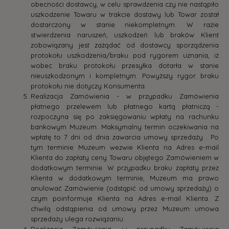
obecności dostawcy, w celu sprawdzenia czy nie nastąpiło
uszkodzenie Towaru w trakcie dostawy lub Towar został
dostarczony w stanie niekompletnym. W razie
stwierdzenia naruszeń, uszkodzeń lub braków Klient
zobowiązany jest zażądać od dostawcy sporządzenia
protokołu uszkodzenia/braku pod rygorem uznania, iż
wobec braku protokołu przesyłka dotarła w stanie
nieuszkodzonym i kompletnym. Powyższy rygor braku
protokołu nie dotyczy Konsumenta.
Realizacja Zamówienia - w przypadku Zamówienia
płatnego przelewem lub płatnego kartą płatniczą -
rozpoczyna się po zaksięgowaniu wpłaty na rachunku
bankowym Muzeum. Maksymalny termin oczekiwania na
wpłatę to 7 dni od dnia zawarcia umowy sprzedaży . Po
tym terminie Muzeum wezwie Klienta na Adres e-mail
Klienta do zapłaty ceny Towaru objętego Zamówieniem w
dodatkowym terminie. W przypadku braku zapłaty przez
Klienta w dodatkowym terminie, Muzeum ma prawo
anulować Zamówienie (odstąpić od umowy sprzedaży) o
czym poinformuje Klienta na Adres e-mail Klienta. Z
chwilą odstąpienia od umowy przez Muzeum umowa
sprzedaży ulega rozwiązaniu.
Realizacja Zamówienia, w przypadku Zamówienia