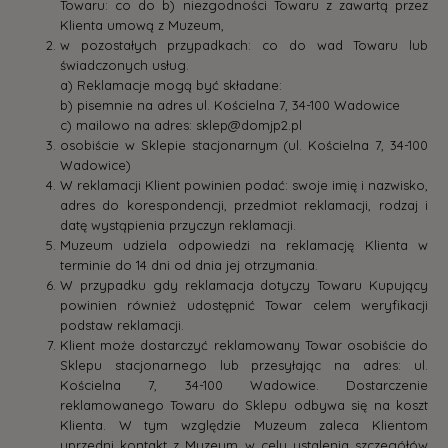
Towaru: co do b) niezgodności Towaru z zawartą przez
Klienta umową z Muzeum,
w pozostałych przypadkach: co do wad Towaru lub
świadczonych usług.
a) Reklamacje mogą być składane:
b) pisemnie na adres ul. Kościelna 7, 34-100 Wadowice
c) mailowo na adres: sklep@domjp2.pl
osobiście w Sklepie stacjonarnym (ul. Kościelna 7, 34-100
Wadowice)
W reklamacji Klient powinien podać: swoje imię i nazwisko,
adres do korespondencji, przedmiot reklamacji, rodzaj i
datę wystąpienia przyczyn reklamacji.
Muzeum udziela odpowiedzi na reklamację Klienta w
terminie do 14 dni od dnia jej otrzymania.
W przypadku gdy reklamacja dotyczy Towaru Kupujący
powinien również udostępnić Towar celem weryfikacji
podstaw reklamacji.
Klient może dostarczyć reklamowany Towar osobiście do
Sklepu stacjonarnego lub przesyłając na adres: ul.
Kościelna 7, 34-100 Wadowice. Dostarczenie
reklamowanego Towaru do Sklepu odbywa się na koszt
Klienta. W tym względzie Muzeum zaleca Klientom
uprzedni kontakt z Muzeum w celu ustalenia szczegółów