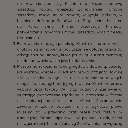
do zawarcia pomiędzy Klientem, a Muzeum umowy
sprzedaży Towaru objętego Zamówieniem. Umowę
sprzedaży uznaje się za zawartą w języku polskim, w
brzmieniu złożonego Zamówienia i Regulaminu. Muzeum
na Adres e-mail Klienta przekazuje Klientowi
potwierdzenie zawarcia umowy sprzedaży wraz z treścią
Regulaminu.
Po zawarciu umowy sprzedaży Klient nie ma możliwości
anulowania zamówienia (powyższe nie dotyczy prawa do
odstąpienia od umowy, które przysługuje Konsumentowi)
ani dokonywania w nim jakichkolwiek zmian.
Muzeum za zakupione Towary wystawia dowód sprzedaży.
Na wyraźny wniosek, Klient ma prawo otrzymać fakturę
VAT. Niezbędne w tym celu jest podanie poprawnych
danych, koniecznych do jej wystawienia. Klient ma prawo
wyboru opcji faktury VAT przy składaniu Zamówienia,
wyrażając jednocześnie zgodę na jej przesłanie w formie
elektronicznej, na Adres e-mail Klienta. Postanowienie
zawarte w zdaniu poprzednim, nie wyklucza prawa
Muzeum do wystawiania oraz przesyłania faktury w
tradycyjnej formie papierowej. W przypadku gdy Klient
nie wybrał opcji faktura Vat przy Zamówieniu, na wyraźny