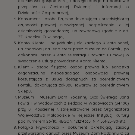
działalności gospodarczej, udostępnionego na podstawie
przepisów o Centralnej Ewidencji i Informacji o
Działalności Gospodarczej;
Konsument – osoba fizyczna dokonująca z przedsiębiorcą
czynności prawnej niezwiązanej bezpośrednio z jej
działalnością gospodarczą lub zawodową zgodnie z art.
221 Kodeksu Cywilnego;
Konto Klienta - indywidualny dla każdego Klienta panel,
uruchomiony na jego rzecz przez Muzeum na Portalu, po
dokonaniu przez Klienta rejestracji i zawarciu umowy o
świadczenie usługi prowadzenie Konta Klienta;
Klient – osoba fizyczna, osoba prawna lub jednostka
organizacyjna nieposiadająca osobowości prawnej
korzystająca z usług dostępnych za pośrednictwem
Portalu, dokonująca zakupu Towarów za pośrednictwem
Sklepu;
Muzeum - Muzeum Dom Rodzinny Ojca Świętego Jana
Pawła II w Wadowicach z siedzibą w Wadowicach (34-100)
przy ul. Kościelnej 7, zarejestrowane przez Organizatora
Województwo Małopolskie w Rejestrze Instytucji Kultury
pod numerem 26/10, REGON: 121214635, NIP: 551-25-80-813;
Polityka Prywatności – dokument określający zasady
przetwarzania danych przez Muzeum Dom Rodzinny Ojca