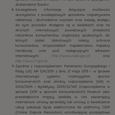
dostarczenia Towaru.
Szczegółowe informacje dotyczące możliwości
skorzystania z pozasądowych sposobów rozpatrywania
reklamacji i dochodzenia roszczeń oraz zasady dostępu
do tych procedur dostępne są w siedzibach oraz na
stronach internetowych powiatowych (miejskich)
rzeczników konsumentów, organizacji społecznych, do
których zadań statutowych należy ochrona
konsumentów, Wojewódzkich Inspektoratów Inspekcji
Handlowej oraz pod następującymi adresami
internetowymi:
http://www.uokik.gov.pl
oraz
http://www.rf.gov.pl
.
Zgodnie z rozporządzeniem Parlamentu Europejskiego i
Rady (UE) NR 524/2013 z dnia 21 maja 2013 r. w sprawie
internetowego systemu rozstrzygania sporów
konsumenckich oraz zmiany rozporządzenia (WE) nr
2006/2004 i dyrektywy 2009/22/WE (rozporządzenie w
sprawie ODR w sporach konsumenckich) Muzeum jako
przedsiębiorca mający siedzibę w Unii zawierający
internetowe umowy sprzedaży lub umowy o świadczenie
usług wskazuje łącze elektroniczne do platformy ODR
(Online Dispute Resolution) umożlwiającej pozasądowe