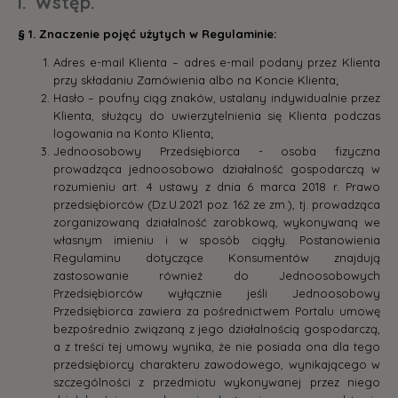
I. Wstęp.
§ 1. Znaczenie pojęć użytych w Regulaminie:
Adres e-mail Klienta – adres e-mail podany przez Klienta
przy składaniu Zamówienia albo na Koncie Klienta;
Hasło – poufny ciąg znaków, ustalany indywidualnie przez
Klienta, służący do uwierzytelnienia się Klienta podczas
logowania na Konto Klienta;
Jednoosobowy Przedsiębiorca - osoba fizyczna
prowadząca jednoosobowo działalność gospodarczą w
rozumieniu art. 4 ustawy z dnia 6 marca 2018 r. Prawo
przedsiębiorców (Dz.U.2021 poz. 162 ze zm.), tj. prowadząca
zorganizowaną działalność zarobkową, wykonywaną we
własnym imieniu i w sposób ciągły. Postanowienia
Regulaminu dotyczące Konsumentów znajdują
zastosowanie również do Jednoosobowych
Przedsiębiorców wyłącznie jeśli Jednoosobowy
Przedsiębiorca zawiera za pośrednictwem Portalu umowę
bezpośrednio związaną z jego działalnością gospodarczą,
a z treści tej umowy wynika, że nie posiada ona dla tego
przedsiębiorcy charakteru zawodowego, wynikającego w
szczególności z przedmiotu wykonywanej przez niego