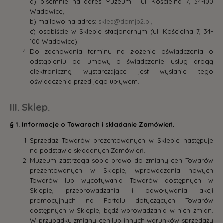
a) pisemnie na adres Muzeum: ul. Kościelna 7, 34-100
Wadowice,
b) mailowo na adres:
sklep@domjp2.pl,
c) osobiście w Sklepie stacjonarnym (ul. Kościelna 7, 34-
100 Wadowice).
Do zachowania terminu na złożenie oświadczenia o
odstąpieniu od umowy o świadczenie usług drogą
elektroniczną wystarczające jest wysłanie tego
oświadczenia przed jego upływem.
III. Sklep.
§ 1. Informacje o Towarach i składanie Zamówień.
Sprzedaż Towarów prezentowanych w Sklepie następuje
na podstawie składanych Zamówień.
Muzeum zastrzega sobie prawo do zmiany cen Towarów
prezentowanych w Sklepie, wprowadzania nowych
Towarów lub wycofywania Towarów dostępnych w
Sklepie, przeprowadzania i odwoływania akcji
promocyjnych na Portalu dotyczących Towarów
dostępnych w Sklepie, bądź wprowadzania w nich zmian.
W przypadku zmiany cen lub innych warunków sprzedaży