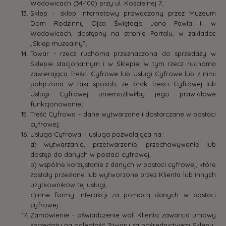
Wadowicach (34-100) przy ul. Kościelnej 7;
Sklep – sklep internetowy prowadzony przez Muzeum
Dom Rodzinny Ojca Świętego Jana Pawła II w
Wadowicach, dostępny na stronie Portalu, w zakładce
„Sklep muzealny”;
Towar - rzecz ruchoma przeznaczona do sprzedaży w
Sklepie stacjonarnym i w Sklepie, w tym rzecz ruchoma
zawierająca Treści Cyfrowe lub Usługi Cyfrowe lub z nimi
połączona w taki sposób, że brak Treści Cyfrowej lub
Usługi Cyfrowej uniemożliwiłby jego prawidłowe
funkcjonowanie;
Treść Cyfrowa – dane wytwarzane i dostarczane w postaci
cyfrowej;
Usługa Cyfrowa – usługa pozwalająca na:
a) wytwarzanie, przetwarzanie, przechowywanie lub
dostęp do danych w postaci cyfrowej,
b) wspólne korzystanie z danych w postaci cyfrowej, które
zostały przesłane lub wytworzone przez Klienta lub innych
użytkowników tej usługi,
c)inne formy interakcji za pomocą danych w postaci
cyfrowej.
Zamówienie - oświadczenie woli Klienta zawarcia umowy
sprzedaży na odległość Towaru za pośrednictwem Sklepu;