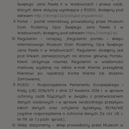
Świętego Jana Pawła II w Wadowicach i prawa osób,
których dane dotyczą wynikające z RODO, dostępny pod
adresem
http://domjp2.pl/polityka-prywatnosci
Portal – portal internetowy prowadzony przez Muzeum
Dom Rodzinny Ojca Świętego Jana Pawła II w
Wadowicach, dostępny pod adresem
https://domjp2.pl
;
Regulamin – niniejszy „Regulamin portalu i sklepu
internetowego Muzeum Dom Rodzinny Ojca Świętego
Jana Pawła II w Wadowicach”, Regulamin dostępny jest
pod linkiem zamieszczonym na stronie głównej Portalu.
Klient otrzymuje również Regulamin w wiadomości
mailowej wysłanej na Adres e-mail Klienta przesyłanej
Klientowi po rejestracji Konta Klienta lub złożeniu
Zamówienia;
RODO – Rozporządzenie Parlamentu Europejskiego i
Rady (UE) 2016/679 z dnia 27 kwietnia 2016 r. w sprawie
ochrony osób fizycznych w związku z przetwarzaniem
danych osobowych i w sprawie swobodnego przepływu
takich danych oraz uchylenia dyrektywy 95/46/WE
(ogólne rozporządzenie o ochronie danych; Dz. Urz. UE. L
Nr 119, str. 1 z późn. sprost.);
Sklep stacjonarny – sklep prowadzony przez Muzeum w