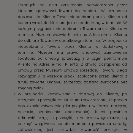
liczonych od dnia otrzymania potwierdzenia przez
Muzeum gotowości Towaru do odbioru. W przypadku
dostawy do Klienta Towar nieodebrany przez Klienta od
kuriera wróci do Muzeum jako nieodebrany w terminie. W
każdym przypadku nieodebrania Towaru przez Klienta w
terminie, Muzeum wezwie Klienta na Adres e-mail Klienta
do odbioru Towaru w dodatkowym terminie. W przypadku
nieodebrania Towaru przez Klienta w dodatkowym
terminie, Muzeum ma prawo anulować Zamówienie
(odstąpić od umowy sprzedaży ) o czym poinformuje
Klienta na Adres e-mail Klienta. Z chwilą odstąpienia od
umowy przez Muzeum umowa sprzedaży Towaru ulega
rozwiązaniu, a wszelkie środki zapłacone przez Klienta z
tytułu zawartej Umowy sprzedaży zostaną zwrócone bez
zbędnej zwłoki.
W przypadku Zamówienia z dostawą do Klienta, po
otrzymaniu przesyłki od Muzeum i stwierdzeniu, że paczka
nosi oznaki zniszczenia (dla przykładu: w formie nacięcia,
nakłucia, wgniecenia opakowania), Klient powinien
odmówić przyjęcia przesyłki, a w przeciwnym razie, by
uniknąć wątpliwości co do momentu powstania szkody,
zobowiązany jest sprawdzić zawartość przesyłki w