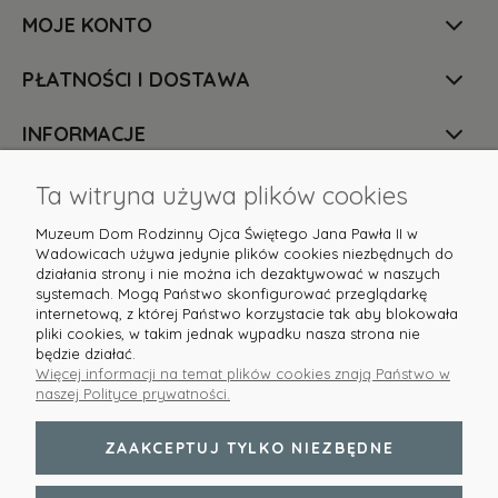
MOJE KONTO
PŁATNOŚCI I DOSTAWA
INFORMACJE
O NAS
Ta witryna używa plików cookies
Muzeum Dom Rodzinny Ojca Świętego Jana Pawła II w
Wadowicach używa jedynie plików cookies niezbędnych do
działania strony i nie można ich dezaktywować w naszych
systemach. Mogą Państwo skonfigurować przeglądarkę
internetową, z której Państwo korzystacie tak aby blokowała
pliki cookies, w takim jednak wypadku nasza strona nie
Masz pytania? Służymy pomocą! Skontaktuj się z
będzie działać.
nami:
sklep@domjp2.pl
lub tel.
+48 513 608 631
Więcej informacji na temat plików cookies znają Państwo w
naszej Polityce prywatności.
ZAAKCEPTUJ TYLKO NIEZBĘDNE
POKAŻ PEŁNĄ WERSJĘ STRONY