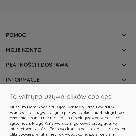
POMOC
MOJE KONTO
PŁATNOŚCI I DOSTAWA
INFORMACJE
O NAS
Ta witryna używa plików cookies
Muzeum Dom Rodzinny Ojca Świętego Jana Pawła II w
Wadowicach używa jedynie plików cookies niezbędnych do
działania strony i nie można ich dezaktywować w naszych
systemach. Mogą Państwo skonfigurować przeglądarkę
internetową, z której Państwo korzystacie tak aby blokowała
pliki cookies, w takim jednak wypadku nasza strona nie
Masz pytania? Służymy pomocą! Skontaktuj się z